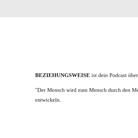
BEZIEHUNGSWEISE
ist dein Podcast übe
"Der Mensch wird zum Mensch durch den Mens
entwickeln.
Ich behaupte sogar Entwicklung ist der Zwe
Ich gebe dir hier kein Rezept, wie du glückl