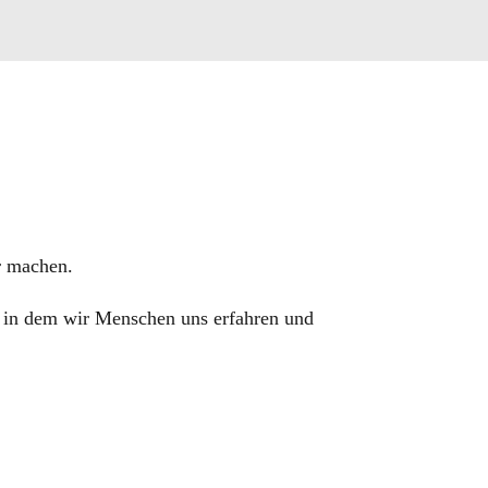
r machen.
 in dem wir Menschen uns erfahren und
m Ende immer um Beziehungen.
liche Verbindungen, Orientierung, (Eigen-)