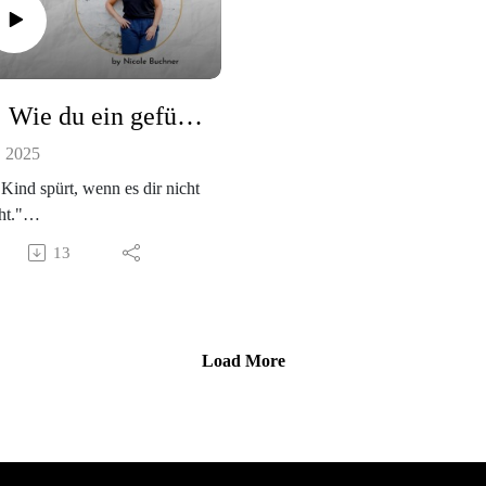
https://nicolebuchner.com/lerngl
k
#20: Wie du ein gefühlsstarkes Kind sicher und in Ruhe begleitest.
, 2025
Kind spürt, wenn es dir nicht
ht."
rf sein. Diese Episode von
13
l mum ist sehr persönlich. Es
es um Kommuniktion und
 was alles Kommuikation ist,
r nichts mit Sprache zu tun
Load More
du Mama eines
sstarken Kindes bist, kannst
 aus dieser Episode sehr viel
holen - sie ist ein