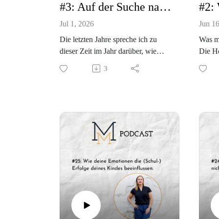
#3: Auf der Suche nach dem Glück mit einem Rückblick auf dieses Schuljahr.
Jul 1, 2026
Jun 16
Die letzten Jahre spreche ich zu
Was m
dieser Zeit im Jahr darüber, wie
Die H
unser Schuljahr war und heuer
gibt, 
3
mache ich das auf eine etwas andere
tun i
Art und Weise.
Als wi
Die Frage in dieser Podcast Episode
konfro
lautet: Gibt es die Glücksformel?
Ratgeb
Haben wir Glück oder machen wir
konnt
uns glücklich?
konnte
Wenn du mich fragen würdest, wie
waren 
ich dieses Schuljahr erlebt habe,
ahnung
dann würde ich sagen, glücklich ist
Woher 
anders. Jetzt wo es vorüber ist, sage
richti
ich aber, dass es ein sehr glückliches
erfähr
Schuljahr war.
BEZI
Wie der Sinneswandel gekommen