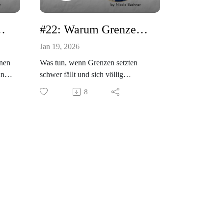
Lernschwierigkeiten wissen musst.
#22: Warum Grenzen nicht helfen und was Kinder wirklich brauchen.
Jan 19, 2026
inen
Was tun, wenn Grenzen setzten
in
schwer fällt und sich völlig
unpassen anfühlt?
8
Grenzen sind nicht mehr das
. Es
Thema. Das ist für viele Eltern
 vor
schwierig und fühlt sich unnatürlich
an - was ich nachvollziehen kann.
 mit
In dieser Episode beleuchte ist das
en
Thema deshalb aus einer neuen
Perspetive für dich. Viel Spaß und
ser
den maximalen Output wünsche ich
dir!
Deine Nicole