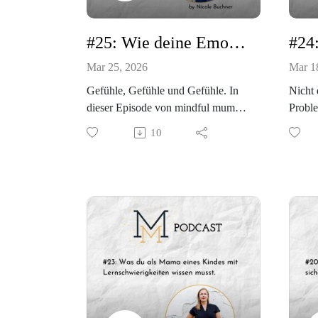
ist und woran ich Glück messe,
Hier 
hörst du in dieser Podcast Episode.
https:
#25: Wie deine Emotionen die (Schul-) Erfolge deines Kindes beeinflussen.
Have fun and enjoy, Nicole
gswei
Mar 25, 2026
Mar 1
Gefühle, Gefühle und Gefühle. In
Nicht 
Hier gehts zur Community:
dieser Episode von mindful mum
Probl
https://bryght.social/communities/be
gehts gefühlvoll zu.
Bewer
ziehungsweise-mit-nicole-
10
Es ist wichtig zu fühlen, wir wollen
oft m
buchner/about
fühlen, viele machen aber den
Kinder
Fehler, dass sie ihre Gefühle für die
das mu
Wahrheit erklären.
In die
Have fun and enjoy, deine Nicole
"Warum
Frage 
Hier gehts zu lernglück:
entsp
https://nicolebuchner.com/lerngluec
umgeh
k
damit i
Have f