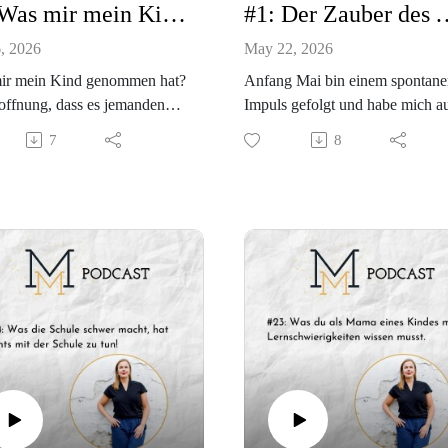
#2: Was mir mein Kind genommen hat!
#1: Der Zauber
, 2026
May 22, 2026
ir mein Kind genommen hat?
Anfang Mai bin einem spontane
offnung, dass es jemanden
Impuls gefolgt und habe mich a
der ihnen sagen kann, was zu
Social Media zurückgezogen. Es
7
8
st, wenn…
ein Prozess, der sich schon über
r mit seiner Sehbehinderung
halbes Jahr zieht und der
ntiert waren, gab es keinen
Veränderng mit sich gebracht ha
er, den ich aufschlagen
Woran ich in den letzten Woche
e und meine Freundinnen
gearbeitet habe und wie es dazu
 ich auch nicht fragen, sie
gekommen ist, das erzähle ich in
genauso platt und
neuen Episode von
slos, wie ich.
BEZIEHUNGSWEISE mein
ich die Antworten auf die
Podcast über Beziehung,
g großen Fragen nehme? Das
Entwicklung und alles, was Kin
st du in dieser Episode von
in uns sichtbar machen.
EHUNGSWEISE.
Viel Spaß mit der Episode,
Nicole