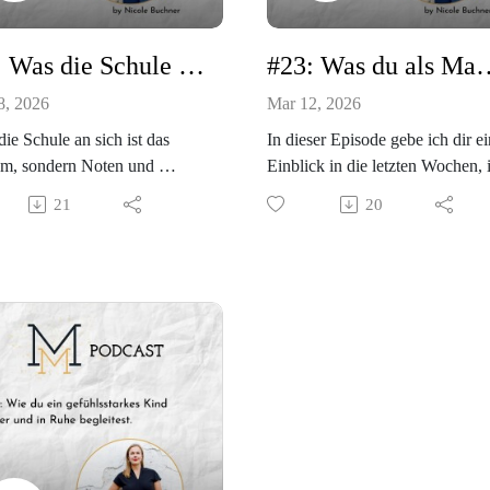
gehts zur Community:
//nicolebuchner.com/beziehun
#24: Was die Schule schwer macht, hat nichts mit der Schule zu tun!
#23: Was du als Mama eines Kindes mit 
se-2
8, 2026
Mar 12, 2026
die Schule an sich ist das
In dieser Episode gebe ich dir e
em, sondern Noten und
Einblick in die letzten Wochen, 
tung machen den Schulalltag
denen ich mein Kind durch eine
21
20
ühsam und beschwerlich.
Phase mit intensiven Schul- und
 fühlen sich unter Druck und
Versagensängsten begleitet habe
ss nicht sein.
gibt etwas, das mir (wieder) klar
ser Episode gehe ich der
Augen geführt wurde und ich
 ist die Schule schwer?"
glaube, dass das jede Mama, die
nach und verrate dir, wie du
dem Thema beschäftigt ist, wiss
annt mit Noten und Bewertung
muss.
en kannst und dein Kind
Was es ist? Du erfährst es in die
rrsinnig entlastest.
Podcast Episode.
un and enjoy, deine Nicole
Deine Nicole