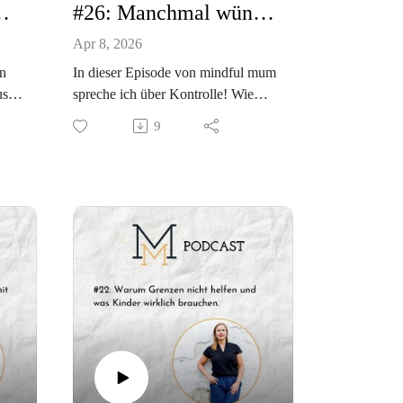
 des Anfangs
#26: Manchmal wünsche ich mir mehr Kontrolle!
Apr 8, 2026
n
In dieser Episode von mindful mum
us
spreche ich über Kontrolle! Wie
 ist
unser Wunsch nach Kontrolle (im
9
 ein
äußerst positiven Sinn!) das
Wachsen und die Selbstständigkeit
t.
unseres Kindes beeinflusst. Die 26.
n
Episode ist der dritte Teil aus der
Serie, in der ich darüber spreche,
 der
wie ich mit der Schulangst unseres
Kindes umgegangen bin.
Ich wünsch dir wie immer den
maximalen Output aus dieser
der
Episode. Deine Nicole
Hier gehts zu lernglück:
https://nicolebuchner.com/lerngluec
k