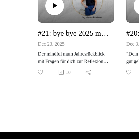
#21: bye bye 2025 mit meinem größten Learning, das dir sicher auch hilft!
Dec 23, 2025
Dec 3
Der mindful mum Jahresrückblick
"Dein 
mit Fragen für dich zur Reflexion
gut ge
und meinem größten Learning - das
Das da
10
gewiss keine große Innovation ist
mindfu
aber eine Selbstverständlichkeit, der
geht 
viele aufliegen. Reinhören lohnt
darum,
sich diesmal wirklich!
das ga
Falls du noch auf der Suche nach
hat.
einem kraftvollen Ritual zum
Wenn 
Jahresabschluss bist ist hier der Link
gefühl
zu bye bye 2025 - hello 2026:
du dir
https://myablefy.com/s/nicolebuchne
heraus