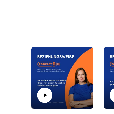
Verantwortung und die Frage, wie wir Kinder 
Es gibt einen Weg. Das weiß ich und darü
Themen sind emotionale Selbstregulation, Übe
Schön, dass du da bist und viel Spaß mit mei
Deine Nicole