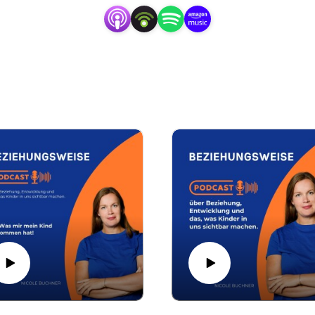
begleiten können, ohne uns selbst aufzugeben oder autoritär
ber spreche ich in BEZIEHUNGSWEISE.
rforderung, Grenzen, Freiheit, Entwicklung und die Spiegel,
nen Inhalten!