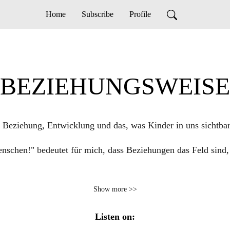
Home
Subscribe
Profile
BEZIEHUNGSWEISE
r Beziehung, Entwicklung und das, was Kinder in uns sichtba
chen!" bedeutet für mich, dass Beziehungen das Feld sind,
Show more >>
ck von unseren Beziehung! Und deshalb geht es im Leben a
icher in Beziehungen wirst. In meinem Podcast geht es um ehr
Listen on: